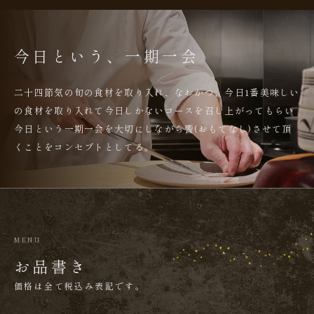
今日という、一期一会
二十四節気の旬の食材を取り入れ、なおかつ、
今日1番美味しい
の食材を取り入れて
今日しかないコースを召し上がってもらい
今日という一期一会を大切にしながら
饗(おもてなし)させて頂
くことをコンセプトとしてる。
MENU
お品書き
​価格は全て税込み表記です。