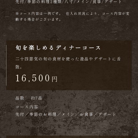
先付/季節の料理2種類/八寸/メイン/食事/デザート
※コース内容は一例です。 仕入れ状況により、コース内容が変
動する場合がございます。
旬を楽しめるディナーコース
二十四節気の旬の食材を使った逸品やデザートに舌
鼓。
16,500
円
品数
約7品
コース内容
先付／季節のお料理／メイン／お食事／デザート