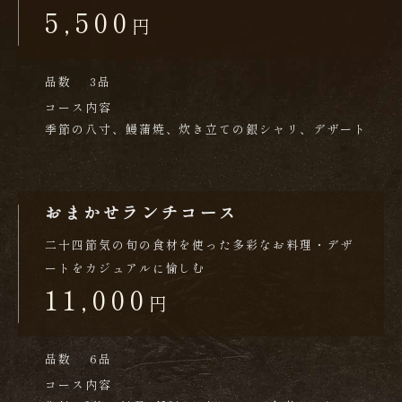
5,500
円
品数
3品
コース内容
季節の八寸、鰻蒲焼、炊き立ての銀シャリ、デザート
おまかせランチコース
二十四節気の旬の食材を使った多彩なお料理・デザ
ートをカジュアルに愉しむ
11,000
円
品数
6品
コース内容