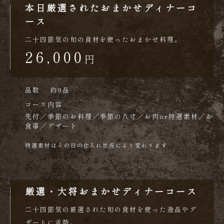
本日厳選されたおまかせディナーコ
ース
二十四節気の旬の食材を使ったおまかせ料理。
26,000
円
品数
約9品
コース内容
先付／季節のお料理／季節の八寸／お肉or特選素材／お
食事／デザート
特選素材はその日の仕入れ状況により変わります
厳選・大将おまかせディナーコース
二十四節気の厳選された旬の食材を使った逸品やデ
ザートに舌鼓。