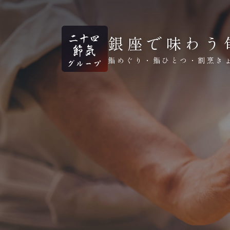
銀座で味わう
鮨めぐり・鮨ひとつ・割烹き