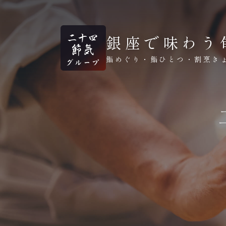
銀座で味わう
鮨めぐり・鮨ひとつ・割烹き