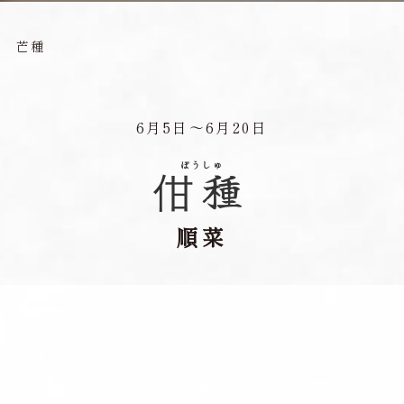
＞
芒種
6月5日〜6月20日
ぼうしゅ
佄種
順菜