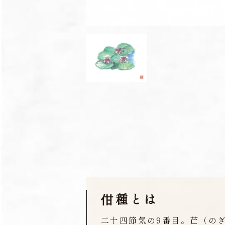
佄種とは
二十四節気の9番目。芒（の