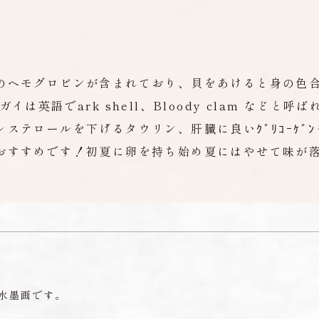
のヘモグロビンが含まれており、貝をあけると身の色
は英語でark shell、Bloody clam などと
ステロールを下げるタウリン、肝臓に良いｸﾞﾘｺｰｹﾞ
おすすめです！初夏に卵を持ち始め夏にはやせて味が
水墨画です。