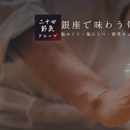
銀座で味わう
鮨めぐり・鮨ひとつ・割烹き