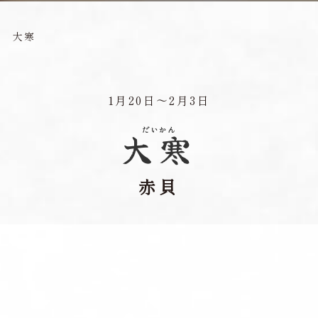
＞
大寒
1月20日〜2月3日
だいかん
大寒
赤貝