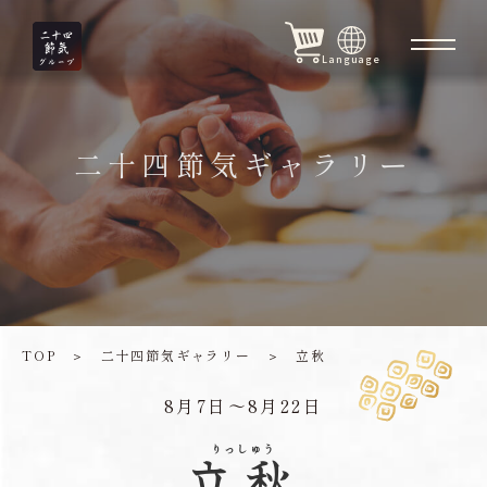
Language
二十四節気ギャラリー
TOP
＞
二十四節気ギャラリー
＞
立秋
8月7日〜8月22日
りっしゅう
立秋