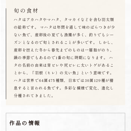
旬の食材
ハタはアカハタやマハタ、タマカイなどを含む羽太類
の総称です。 マハタは年間を通して味のばらつきが少
ない魚で、産卵後の夏でも漁獲が多く、釣りでもシー
ズンとなるので旬とされることが多いです。 しかし、
産卵を控えた冬から春先までのものは一層脂がのり、
鍋の季節でもあるので1番の旬に時期になります。 ハ
タの名前の由来は背ビレや尻ビレに太いトゲがあるこ
とから、「羽根（ヒレ）の太い魚」という意味です。
ハタは世界で64属475種類、日本では30属129種が棲
息すると言われる魚です。多彩な模様で変化、進化し
分種されてきました。
作品の情報