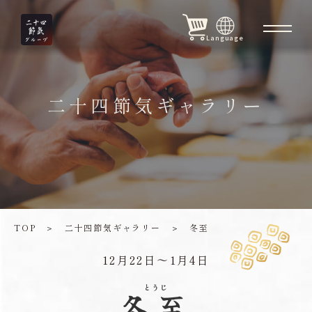
Language
二十四節気ギャラリー
TOP
＞
二十四節気ギャラリー
＞
冬至
12月22日〜1月4日
とうじ
冬至