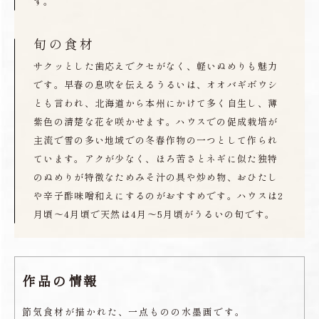
す。
旬の食材
サクッとした歯応えでクセがなく、軽いぬめりも魅力
です。早春の息吹を伝えるうるいは、オオバギボウシ
とも言われ、北海道から本州にかけて多く自生し、薄
紫色の清楚な花を咲かせます。ハウスでの促成栽培が
主流で雪の多い地域での冬春作物の一つとして作られ
ています。アクが少なく、ほろ苦さとネギに似た独特
のぬめりが特徴なためみそ汁の具や炒め物、おひたし
や辛子酢味噌和えにするのがおすすめです。ハウスは2
月頃〜4月頃で天然は4月〜5月頃がうるいの旬です。
作品の情報
節気食材が描かれた、一点ものの水墨画です。