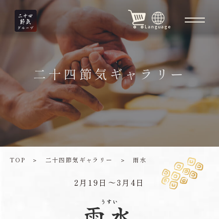
Language
二十四節気ギャラリー
TOP
＞
二十四節気ギャラリー
＞
雨水
2月19日〜3月4日
うすい
雨水